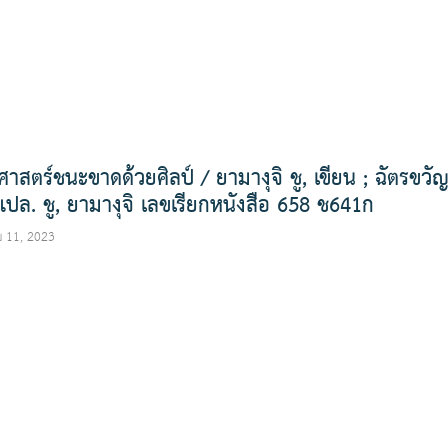
ยศาสตร์ชนะขาดด้วยศิลป์ / ยามางุจิ ชู, เขียน ; ฉัตรขวั
 แปล. ชู, ยามางุจิ เลขเรียกหนังสือ 658 ช641ก
 11, 2023