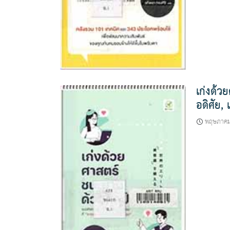
เก่งด้ว
อดิศัย,
พฤษภาคม