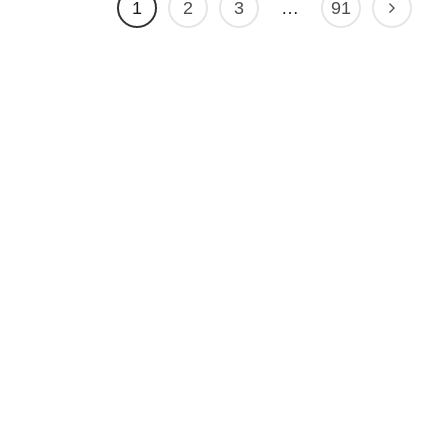
1
2
3
…
91