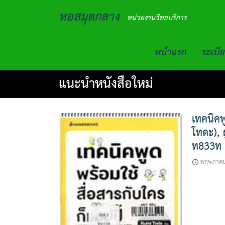
Skip
หอสมุดกลาง
to
หน่วยงานวิทยบริการ
content
หน้าแรก
ระเบีย
แนะนำหนังสือใหม่
เทคนิคพ
โทดะ), ผ
ท833ท
พฤษภาคม