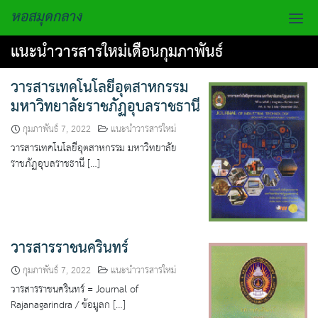
Skip
หอสมุดกลาง
to
content
แนะนำวารสารใหม่เดือนกุมภาพันธ์
AEC Asian
วารสารเทคโนโลยีอุตสาหกรรม
E BOOK
มหาวิทยาลัยราชภัฏอุบลราชธานี
กุมภาพันธ์ 7, 2022
แนะนำวารสารใหม่
E Books
วารสารเทคโนโลยีอุตสาหกรรม มหาวิทยาลัย
ราชภัฏอุบลราชธานี […]
การสมัครสมาชิกและต่ออายุบัตร11
การเข้าใช้ฐานข้อมูลอิเล็กทรอนิกส์จากเครือข่าย
ภายนอก(VPN)
วารสารราชนครินทร์
ข้อมูลท้องถิ่นจังหวัดฉะเชิงเทรา
กุมภาพันธ์ 7, 2022
แนะนำวารสารใหม่
วารสารราชนครินทร์ = Journal of
คู่มือการใช้ฐานข้อมูล
Rajanagarindra / ข้อมูลก […]