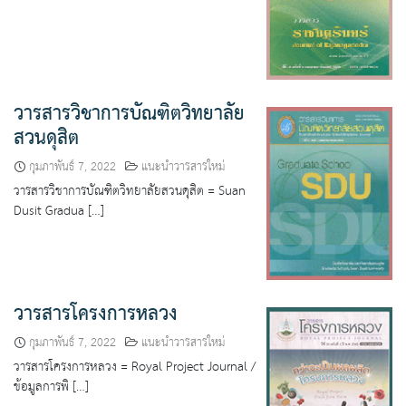
ฐานข้อมูลทดลองใช้
ฐานข้อมูลอิเล็กทรอนิกส์
ฐานข้อมูลอิเล็กทรอนิกส์ (สป.อว.) ปี 2567 จำนวน 8
วารสารวิชาการบัณฑิตวิทยาลัย
ฐาน
สวนดุสิต
กุมภาพันธ์ 7, 2022
แนะนำวารสารใหม่
ติดต่อบรรณรักษ์
วารสารวิชาการบัณฑิตวิทยาลัยสวนดุสิต = Suan
Dusit Gradua […]
ทดสอบ
บริการของหอสมุด
รหัสผ่าน มติชนออนไลน์
วารสารโครงการหลวง
กุมภาพันธ์ 7, 2022
แนะนำวารสารใหม่
ระเบียบบริการยืม – คืน
วารสารโครงการหลวง = Royal Project Journal /
ข้อมูลการพิ […]
แนะนำ e-book ฐานข้อมูล EBSCO จำนวน 22 เล่ม